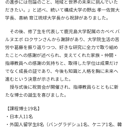
の進歩には勿論のこと、地域と世界の未来に挑んでいた
だきたい。」と述べ、続いて構成大学の野出 孝一佐賀大
学長、喜納 育江琉球大学長から祝辞がありました。
その後、修了生を代表して鹿児島大学配属のカベベ バ
ルヌエボ ロクサンさんから謝辞があり、大学院生活の苦
労や葛藤を振り返りつつ、好きな研究に全力で取り組め
たことへの感謝が述べられ、支えてくれた家族・仲間・
指導教員への感謝の気持ちと、取得した学位は成果だけ
でなく成長の証であり、今後も知識と人格を胸に未来へ
進むという決意が示されました。
授与式後に祝賀会が開催され、指導教員らとともに新
たな博士の誕生を喜びました。
【課程博士19名】
・日本人11名
・外国人留学生8名（バングラデシュ1名、ケニア1名、韓